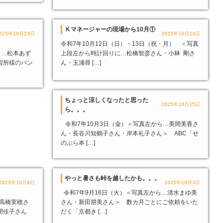
Ｋマネージャーの現場から10月①
025年10月23日
2025年10月23日
令和7年10月12日（日）・13日（祝・月） ＜写真
ら…松本あず
上段左から時計回りに…松橋智彦さん・小林 剛さ
習所様のパン
ん・玉浦尋 […]
ちょっと涼しくなったと思った
2025年10月15日
ら。。。
令和7年10月3日（金）＜写真左から…美間美香さ
ん・長谷川知鶴子さん・岸本礼子さん＞ ABC「せ
のぶら本 […]
やっと暑さも峠を越したかも。。。
2025年10月8日
2025年10月3日
令和7年9月16日（火）＜写真左から…清水まゆ美
…高橋実穂さ
さん・新田朋美さん＞ 数カ月ごとにご依頼をいた
間佳子さん
だく「京都き […]