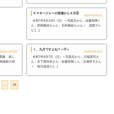
Ｋマネージャーの現場から９月②
2025年10月2日
令和7年9月14日（日）＜写真左から…佐藤智輝く
ん・髙島颯佳ちゃん、石村麻紘ちゃん＞ 讀賣テレ
ビ […]
く、九月ですよね？＜汗＞
2025年10月2日
2025年9月12日
齋藤 成く
令和7年9月7日（日）＜写真左から…川端英司さ
動画撮影の初
ん・木下英玲奈さん・佐藤智輝くん・玉浦尋子さん
＞ 毎日放送の […]
...
29