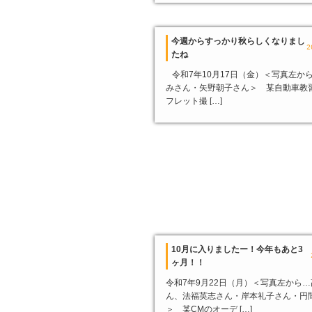
今週からすっかり秋らしくなりまし
2
たね
令和7年10月17日（金）＜写真左か
みさん・矢野朝子さん＞ 某自動車教
フレット撮 […]
10月に入りましたー！今年もあと3
ヶ月！！
令和7年9月22日（月）＜写真左から
ん、法福英志さん・岸本礼子さん・円
＞ 某CMのオーデ […]