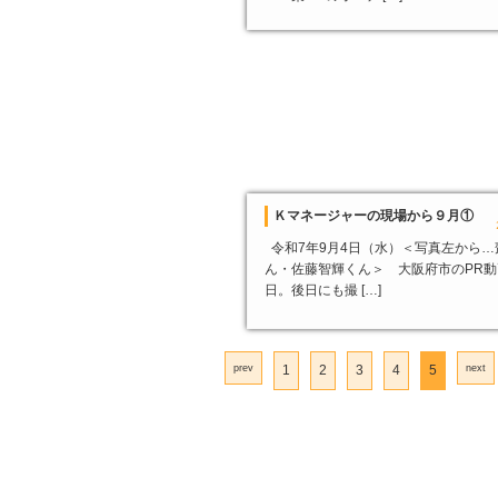
Ｋマネージャーの現場から９月①
令和7年9月4日（水）＜写真左から…
ん・佐藤智輝くん＞ 大阪府市のPR
日。後日にも撮 […]
prev
1
2
3
4
5
next