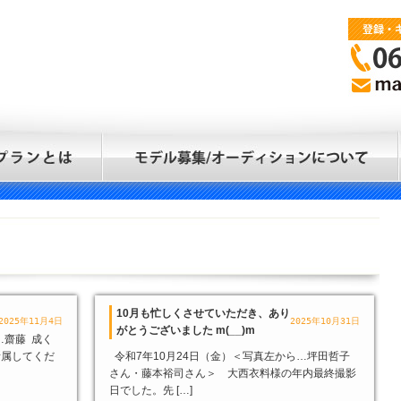
10月も忙しくさせていただき、あり
2025年11月4日
2025年10月31日
がとうございました m(__)m
…齋藤 成く
所属してくだ
令和7年10月24日（金）＜写真左から…坪田哲子
さん・藤本裕司さん＞ 大西衣料様の年内最終撮影
日でした。先 […]