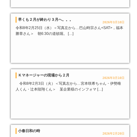
早くも２月が終わり３月へ。。。
2026年3月10日
令和8年2月25日（水）＜写真左から…巴山時宗さん<SAT>，福本
勝章さん＞ 朝6:30の道頓堀。 […]
Ｋマネージャーの現場から２月
2026年3月10日
令和8年2月3日（火）＜写真左から…宮本咲希ちゃん・伊勢唯
人くん・辻本陸翔くん＞ 某企業様のインフォマ […]
小春日和の時
2026年2月20日