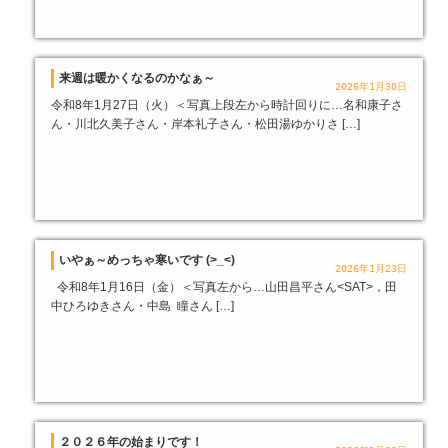
来週は暖かくなるのかなぁ～
2026年1月30日
令和8年1月27日（火）＜写真上段左から時計回りに…名和康子さ
ん・川北久美子さん・岸本礼子さん・松田湯ゆかりさ […]
いやぁ～めっちゃ寒いです (>_<)
2026年1月23日
令和8年1月16日（金）＜写真左から…山田昌平さん<SAT>，田
中ひろゆきさん・中島 瞳さん […]
２０２６年の始まりです！