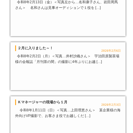
令和8年2月13日（金）＜写真左から…名和康子さん、岩田周馬
さん＞ 名和さんは見事オーディションで１役を […]
２月に入りました～！
2026年2月6日
令和8年2月2日（月）＜写真…井村沙織さん＞ 宇治田原製茶場
様の会報誌「月刊茶の間」の撮影に4年ぶりにお越 […]
Ｋマネージャーの現場から１月
2026年2月3日
令和8年1月11日（日）＜写真…上田理恵さん＞ 某企業様の海
外向けVP撮影で、お客さま役でお越しくだ […]