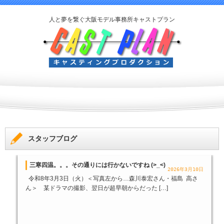
人と夢を繋ぐ大阪モデル事務所キャストプラン
スタッフブログ
三寒四温。。。その通りには行かないですね (>_<)
2026年3月10日
令和8年3月3日（火）＜写真左から…森川泰宏さん・福島 高さ
ん＞ 某ドラマの撮影、翌日が超早朝からだった […]