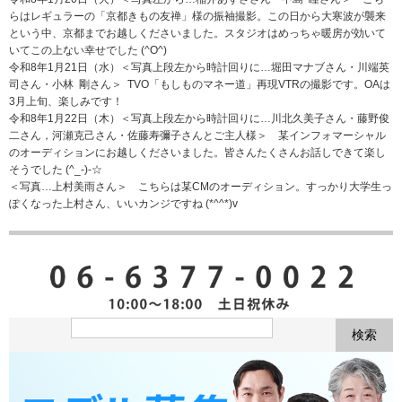
らはレギュラーの「京都きもの友禅」様の振袖撮影。この日から大寒波が襲来
という中、京都までお越しくださいました。スタジオはめっちゃ暖房が効いて
いてこの上ない幸せでした (^O^)
令和8年1月21日（水）＜写真上段左から時計回りに…堀田マナブさん・川端英
司さん・小林 剛さん＞ TVO「もしものマネー道」再現VTRの撮影です。OAは
3月上旬、楽しみです！
令和8年1月22日（木）＜写真上段左から時計回りに…川北久美子さん・藤野俊
二さん，河瀬克己さん・佐藤寿彌子さんとご主人様＞ 某インフォマーシャル
のオーディションにお越しくださいました。皆さんたくさんお話しできて楽し
そうでした (^_-)-☆
＜写真…上村美雨さん＞ こちらは某CMのオーディション。すっかり大学生っ
ぽくなった上村さん、いいカンジですね (*^^*)v