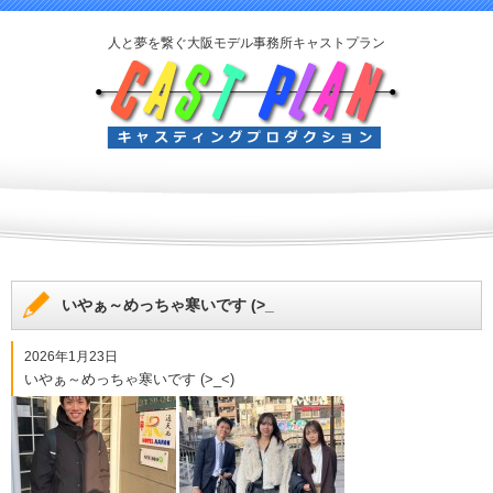
人と夢を繋ぐ大阪モデル事務所キャストプラン
いやぁ～めっちゃ寒いです (>_
2026年1月23日
いやぁ～めっちゃ寒いです (>_<)