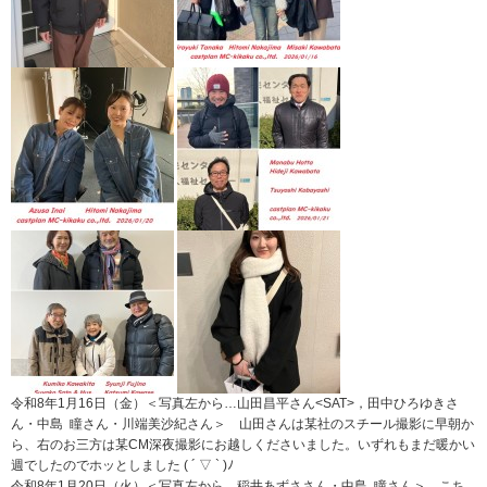
令和8年1月16日（金）＜写真左から…山田昌平さん<SAT>，田中ひろゆきさ
ん・中島 瞳さん・川端美沙紀さん＞ 山田さんは某社のスチール撮影に早朝か
ら、右のお三方は某CM深夜撮影にお越しくださいました。いずれもまだ暖かい
週でしたのでホッとしました ( ´ ▽ ` )ﾉ
令和8年1月20日（火）＜写真左から…稲井あずささん・中島 瞳さん＞ こち