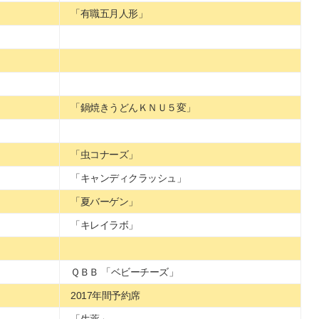
「有職五月人形」
「鍋焼きうどんＫＮＵ５変」
「虫コナーズ」
「キャンディクラッシュ」
「夏バーゲン」
「キレイラボ」
ＱＢＢ 「ベビーチーズ」
2017年間予約席