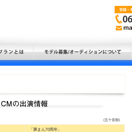
(五十音順)
「豚まん70周年」