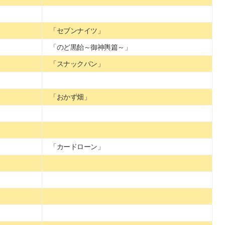
「セブンナイツ」
「のど黒飴～御神輿篇～」
「スナックパン」
「おかず畑」
「カードローン」