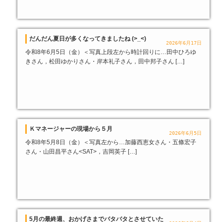
だんだん夏日が多くなってきましたね (>_<)
2026年6月17日
令和8年6月5日（金）＜写真上段左から時計回りに…田中ひろゆ
きさん，松田ゆかりさん・岸本礼子さん，田中邦子さん […]
Ｋマネージャーの現場から５月
2026年6月5日
令和8年5月8日（金）＜写真左から…加藤西恵女さん・五條宏子
さん・山田昌平さん<SAT>，吉岡英子 […]
5月の最終週、おかげさまでバタバタとさせていた