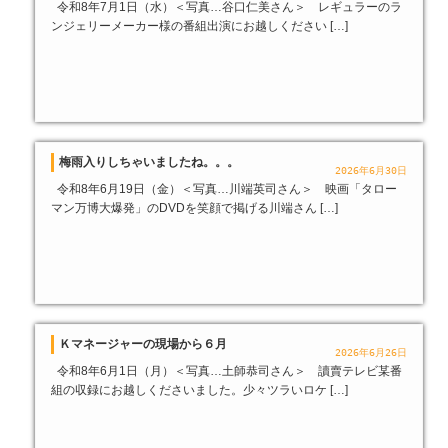
令和8年7月1日（水）＜写真…谷口仁美さん＞ レギュラーのラ
ンジェリーメーカー様の番組出演にお越しください […]
梅雨入りしちゃいましたね。。。
2026年6月30日
令和8年6月19日（金）＜写真…川端英司さん＞ 映画「タロー
マン万博大爆発」のDVDを笑顔で掲げる川端さん […]
Ｋマネージャーの現場から６月
2026年6月26日
令和8年6月1日（月）＜写真…土師恭司さん＞ 讀賣テレビ某番
組の収録にお越しくださいました。少々ツラいロケ […]