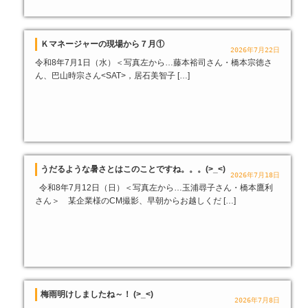
Ｋマネージャーの現場から７月①
2026年7月22日
令和8年7月1日（水）＜写真左から…藤本裕司さん・橋本宗徳さ
ん、巴山時宗さん<SAT>，居石美智子 […]
うだるような暑さとはこのことですね。。。(>_<)
2026年7月18日
令和8年7月12日（日）＜写真左から…玉浦尋子さん・橋本鷹利
さん＞ 某企業様のCM撮影、早朝からお越しくだ […]
梅雨明けしましたね～！ (>_<)
2026年7月8日