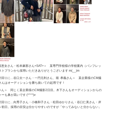
西恵女さん・松本麻那さん<SAT>＞ 某専門学校様の学校案内（パンフレッ
トプランから採用いただきありがとうございます m(__)m
時計回りに…谷口太一さん・一円元利さん、堀 孝義さん＞ 某企業様のCM撮
さんはオーディションを勝ち抜いての起用です！
奈さん＞ 同じく某企業様のCM撮影2日目。木下さんもオーディションからの
鼻が高いです (*^^*)v
時計回りに…向秀子さん・小橋和子さん・松田ゆかりさん・谷口仁美さん・岸
ン初日。採用の目安は分かりやすいのですが「やってみないと分からない」