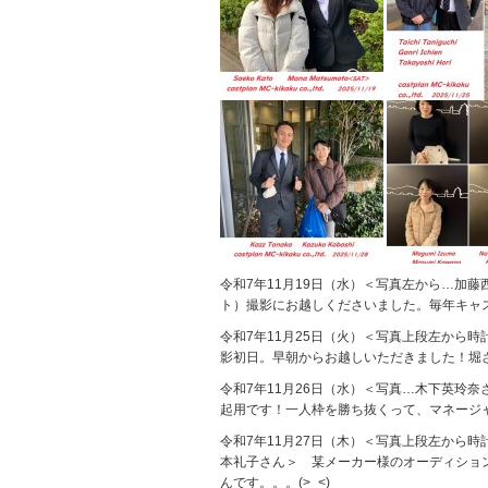
令和7年11月19日（水）＜写真左から…加藤
ト）撮影にお越しくださいました。毎年キャス
令和7年11月25日（火）＜写真上段左から
影初日。早朝からお越しいただきました！堀
令和7年11月26日（水）＜写真…木下英玲
起用です！一人枠を勝ち抜くって、マネージャーも
令和7年11月27日（木）＜写真上段左から
本礼子さん＞ 某メーカー様のオーディショ
んです。。。(>_<)