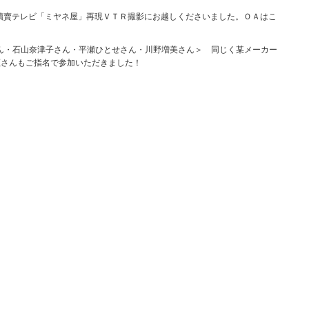
 讀賣テレビ「ミヤネ屋」再現ＶＴＲ撮影にお越しくださいました。ＯＡはこ
ん・石山奈津子さん・平瀬ひとせさん・川野増美さん＞ 同じく某メーカー
瀬さんもご指名で参加いただきました！