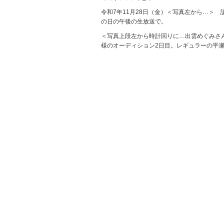
令和7年11月28日（金）＜写真左から…＞
の日の午後の生放送で。
＜写真上段左から時計回りに…出雲めぐみさ
様のオーディション2日目。レギュラーの平