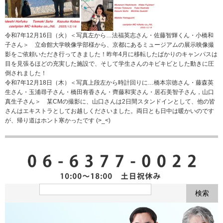
令和7年12月16日（火）＜写真左から…法福英志さん・佐藤智輝くん・小橋和
子さん＞ 立命館大学映像学部様から、京都にあるミュージアムの展示映像撮
影をご依頼いただき行ってきました！昨年4月に移転したばかりのキャンパスは
目を見張るほどの充実した施設で、そして学生さんのキビキビとした動きに圧
倒されました！
令和7年12月18日（木）＜写真上段左から時計回りに…橋本宗徳さん・藤森英
生さん・玉浦尋子さん・橋田有香さん・齊藤和実さん・居石美智子さん，山口
真生子さん＞ 某CMの撮影に、山口さんは2日間スタンドインとして、他の皆
さんはエキストラとしてお越しくださいました。両日とも日中は暖かいのです
が、帰り道はホント寒かったです (>_<)