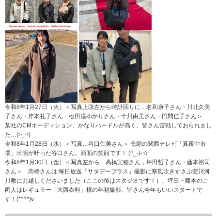
令和8年1月27日（火）＜写真上段左から時計回りに…名和康子さん・川北久美
子さん・岸本礼子さん・松田湯ゆかりさん・十川由美さん・円間佳子さん＞
某社のCMオーディション。かなりハードルが高く、皆さん苦戦しておられまし
た…(>_<)
令和8年1月28日（水）＜写真…谷口仁美さん＞ 念願の関西テレビ「真夜中市
場」出演が叶った谷口さん。満面の笑顔です！ (^_-)-☆
令和8年1月30日（金）＜写真左から…高橋実穂さん，坪田哲子さん・藤本裕司
さん＞ 高橋さんは 毎日放送「サタデープラス」撮影に寒風吹きすさぶ淀川河
川敷にお越しくださいました（ここの後はスタジオです！）、坪田・藤本のご
両人はレギュラー「大西衣料」様の年初撮影。皆さん今年もいいスタートで
す！(*^^*)v