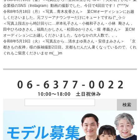
企業様のSNS（Instagram）動画の撮影でした。今日で4回目です！ (*^^*)v
令和8年5月18日（月）＜写真…青木友香さん＞ 某CMオーディションにお越
しくださいました。元フリーアナウンサーだけにキュートですね (^_-)-☆
＜写真上段左から時計回りに…岸本礼子さん・小橋和子さん・小林 剛さん，
田中ひろゆきさん，福島たかしさん・松田ゆかりさん・堀 孝義さん＞ 某CM
オーディションにお越しくださいました。なかなかの大人数で。。。
令和8年5月19日（火）＜写真左から…清水まゆ美さん・安倍まみさん＞ 「京
都きもの友禅」様の振袖撮影2日目。京都もだんだん暑くなっているので、くれ
ぐれもご留意くださいませ m(__)m