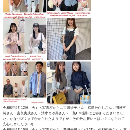
令和8年5月12日（火）＜写真左から…古川妙子さん・福島たかしさん，明神言
純さん・宮良実成さん・清水まゆ美さん＞ 某CM撮影にご参加くださいまし
た。かなり遅くまでかかられたようですが、その分お腹いっぱい？になられて
安心しました (>_<)
令和8年5月15日（金）＜写真左から…豊田朱里さん<SAT>，矢野朝子さん＞ 某