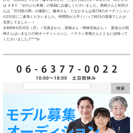
は ＡＢＣ「せのぶら本舗」の収録にお越しくださいました。尾崎さんと松田さ
んは「月刊茶の間」の撮影に、藤本さん・たなかさんは某CMのオーディション
の2日目にご参加くださいました。時間割が上手くいって終日の現場でしたが、
充実してました～！
令和8年4月20日（月）＜写真左から…実穂さん・明神言純さん＞ 新加入の明
神さんはいきなりの初オーディションに。ベテラン実穂さんとともに頑張って
くださいました (*^^*)v