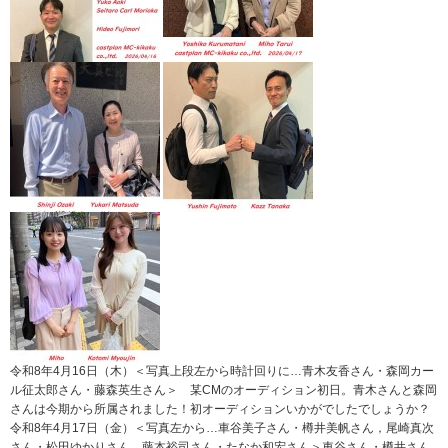
令和8年4月16日（木）＜写真上段左から時計回りに…青木友香さん・森岡カー
ル征太郎さん・藤森英生さん＞ 某CMのオーディション初日。青木さんと森岡
さんは今期から所属されました！初オーディションいかがでしたでしょうか？
令和8年4月17日（金）＜写真左から…車谷美子さん・樽井美帆さん，尾崎真次
さん・松田ゆかりさん，藤本裕司さん・たなか和宏さん＞車谷さん・樽井さん