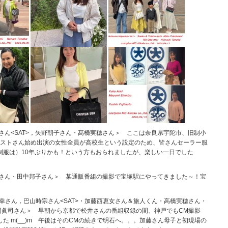
響さん<SAT>，矢野朝子さん・髙橋実穂さん＞ ここは奈良県宇陀市、旧制小
チストさん始め出演の女性全員が高校生という設定のため、皆さんセーラー服
制服は）10年ぶりかも！という方もおられましたが、楽しい一日でした
剛さん・田中邦子さん＞ 某通販番組の撮影で宝塚駅にやってきました～！宝
美幸さん，巴山時宗さん<SAT>・加藤西恵女さん＆旅人くん・高橋実穂さん・
岡眞司さん＞ 早朝から京都で松井さんの番組収録の間、神戸でもCM撮影
た m(__)m 午後はそのCMの続きで明石へ。。。加藤さん母子と初現場の