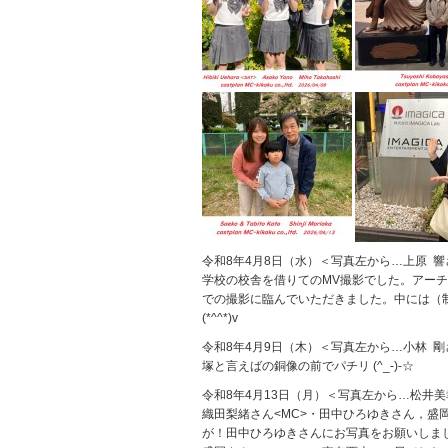
令和8年4月8日（水）＜写真左から…上原 
学校の校舎を借りてのMV撮影でした。アー
での撮影に臨んでいただきました。中には（
(*^^*)v
令和8年4月9日（木）＜写真左から…小林 
塚と言えばの銅像の前でパチリ (^_-)-☆
令和8年4月13日（月）＜写真左から…松井
織田梨緒さん<MC>・田中ひろゆきさん，盛
が！田中ひろゆきさんにお写真をお願いしまし