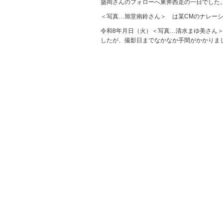
盛岡さんのフォローへ東奔西走の一日でした。総移
＜写真…旭堂南鈴さん＞ は某CMのナレー
令和8年月日（火）＜写真…清水まゆ美さん＞
したが、撮影日までなかなか手間がかかりました