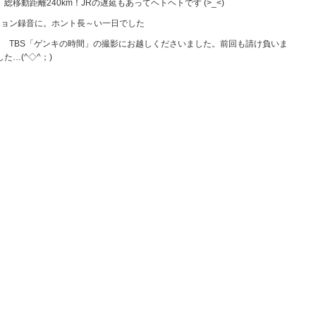
動距離240km！JRの遅延もあってヘトヘトです (>_<)
ション録音に。ホント長～い一日でした
 TBS「ゲンキの時間」の撮影にお越しくださいました。前回も請け負いま
…(^◇^；)