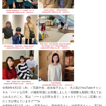
令和8年4月2日（木）＜写真中央…岩永祐子さん＞ 大人気のYouTubeチャン
ネル「パートな日常」の撮影現場にお邪魔しました！視聴数も順調に増えてお
られるとのこと。実は「パートな日常を見て」とキャストプランにご応募いた
だく方が増えています (*^^*)v
令和8年4月11日（土）＜写真左から…田中邦子さん・法福英志さん＞ 某CM