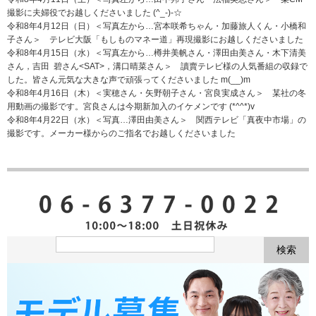
撮影に夫婦役でお越しくださいました (^_-)-☆
令和8年4月12日（日）＜写真左から…宮本咲希ちゃん・加藤旅人くん・小橋和
子さん＞ テレビ大阪「もしものマネー道」再現撮影にお越しくださいました
令和8年4月15日（水）＜写真左から…樽井美帆さん・澤田由美さん・木下清美
さん，吉田 碧さん<SAT>，溝口晴菜さん＞ 讀賣テレビ様の人気番組の収録で
した。皆さん元気な大きな声で頑張ってくださいました m(__)m
令和8年4月16日（木）＜実穂さん・矢野朝子さん・宮良実成さん＞ 某社の冬
用動画の撮影です。宮良さんは今期新加入のイケメンです (*^^*)v
令和8年4月22日（水）＜写真…澤田由美さん＞ 関西テレビ「真夜中市場」の
撮影です。メーカー様からのご指名でお越しくださいました