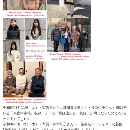
令和8年3月11日（水）＜写真左から…藤田真由美さん・谷口仁美さん＞ 関西テ
レビ「真夜中市場」収録。メーカー様は違えど、収録日が同じだったので2ショ
ットです (^_-)-☆
令和8年3月12日（木）＜写真…岸本礼子さん＞ 某有名アーティストの新曲
MV撮影にお越しくださいました。リリースが楽しみです！！