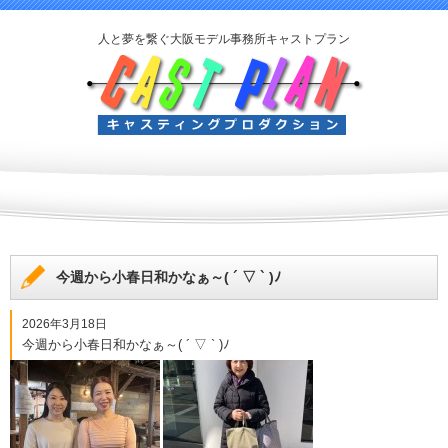
人と夢を繋ぐ大阪モデル事務所キャストプラン
今週から小春日和かなぁ～( ´ ▽ ` )ﾉ
2026年3月18日
今週から小春日和かなぁ～( ´ ▽ ` )ﾉ