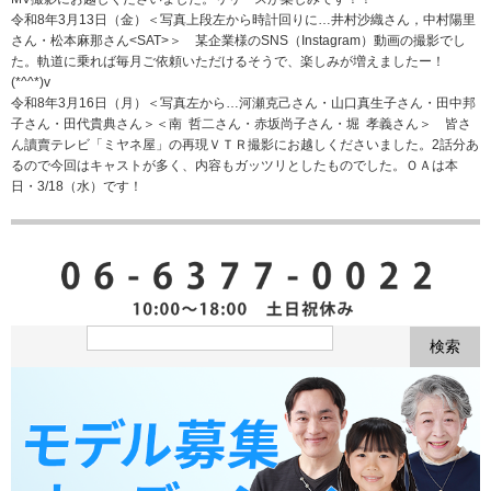
令和8年3月13日（金）＜写真上段左から時計回りに…井村沙織さん，中村陽里
さん・松本麻那さん<SAT>＞ 某企業様のSNS（Instagram）動画の撮影でし
た。軌道に乗れば毎月ご依頼いただけるそうで、楽しみが増えましたー！
(*^^*)v
令和8年3月16日（月）＜写真左から…河瀬克己さん・山口真生子さん・田中邦
子さん・田代貴典さん＞＜南 哲二さん・赤坂尚子さん・堀 孝義さん＞ 皆さ
ん讀賣テレビ「ミヤネ屋」の再現ＶＴＲ撮影にお越しくださいました。2話分あ
るので今回はキャストが多く、内容もガッツリとしたものでした。ＯＡは本
日・3/18（水）です！