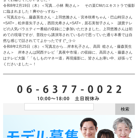
令和8年2月19日（木）＜写真…小林 剛さん＞ その某CMのエキストラで撮影
に臨まれました！爽やかっすね～
＜写真左から…藤森英生さん・上羽悠雅さん・宮本咲希ちゃん・巴山時宗さん
<SAT>，松井亜矢子さん，西田光希さん<SAT>，居石美智子さん＞ 讀賣テレ
ビの人気バラエティー番組の収録にご参加いただきました。上羽悠雅さんは初
めての現場ですが、普段から講演等されているので思っていた通り本番では自
然な感じで話されててよかったです (^_-)-☆
令和8年2月25日（水）＜写真左から…岸本礼子さん、高田 稔さん・藤森英生
さん＞ 岸本さんは関西テレビ「真夜中市場」の収録に、高田さん・藤森さん
はテレビ大阪「「もしものマネー道」再現撮影に。皆さんお寒い中、頑張って
くださいました～！