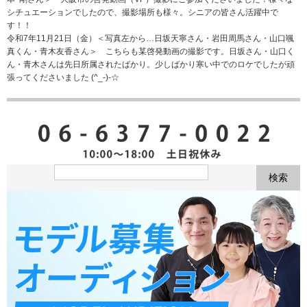
シチュエーションでしたので、撮影場所も様々。シニアの皆さん活躍中で
す！！
令和7年11月21日（金）＜写真左から…日坂天寧さん・岩田周馬さん・山口颯
真くん・青木友香さん＞ こちらも某啓発動画の撮影です。日坂さん・山口く
ん・青木さんは先日所属されたばかり。少しばかり寒い中でのロケでしたが頑
張ってくださいました (^_-)-☆