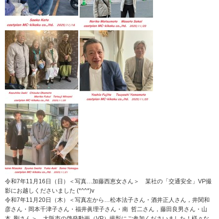
令和7年11月16日（日）＜写真…加藤西恵女さん＞ 某社の「交通安全」VP撮
影にお越しくださいました (*^^*)v
令和7年11月20日（木）＜写真左から…松本法子さん・酒井正人さん，井関和
彦さん・岡本千津子さん・福井眞理子さん・南 哲二さん，藤田良男さん・山
本 剛さん＞ 大阪市の啓発動画（VP）撮影にご参加くださいました！様々な