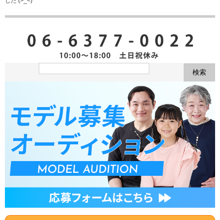
した (>_<)