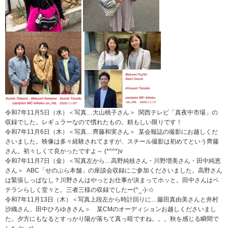
令和7年11月5日（水）＜写真…大山桃子さん＞ 関西テレビ「真夜中市場」の
収録でした。レギュラーなので慣れたもの。頼もしい限りです！
令和7年11月6日（木）＜写真…齊藤和実さん＞ 某会報誌の撮影にお越しくだ
さいました。映像は多々経験されてますが、スチール撮影は初めてという齊藤
さん。初々しくて良かったですよ～ (*^^*)v
令和7年11月7日（金）＜写真左から…高野純枝さん・川野増美さん・田中純恵
さん＞ ABC「せのぶら本舗」の座談会収録にご参加くださいました。高野さん
は緊張しっぱなし？川野さんはやっとお仕事が決まってホッと。田中さんはベ
テランらしく堂々と。三者三様の収録でしたー(^_-)-☆
令和7年11月13日（木）＜写真上段左から時計回りに…藤田真由美さんと井村
沙織さん、田中ひろゆきさん＞ 某CMのオーディションお越しくださいまし
た。夕方にもなるとすっかり陽が落ちて真っ暗ですね。。。秋を感じる瞬間で