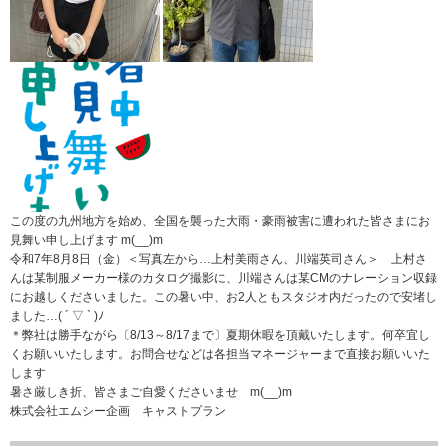
この度の九州地方を始め、全国を襲った大雨・豪雨被害に遭われた皆さまにお
見舞い申し上げます m(__)m
令和7年8月8日（金）＜写真左から…上村美雨さん、川端英司さん＞ 上村さ
んは某制服メーカー様のカタログ撮影に、川端さんは某CMのナレーション収録
にお越しくださいました。この暑い中、お2人ともスタジオ内だったので安堵し
ました…( ´ ▽ ` )ﾉ
＊弊社は勝手ながら〔8/13～8/17まで〕夏期休暇を頂戴いたします。何卒宜し
くお願いいたします。お問合せなどは各担当マネージャーまで直接お願いいた
します
暑さ厳しき折、皆さまご自愛くださいませ m(__)m
株式会社エムシー企画 キャストプラン