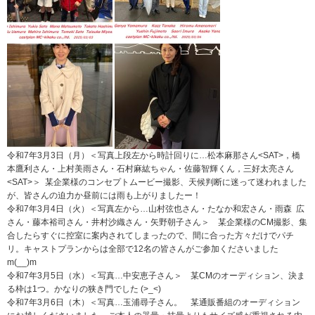
令和7年3月3日（月）＜写真上段左から時計回りに…松本麻那さん<SAT>，橋
本鷹利さん・上村美雨さん・石村麻紘ちゃん・佐藤智輝くん，三好太亮さん
<SAT>＞ 某企業様のコンセプトムービー撮影、天候判断に迷って迷われました
が、皆さんの迫力か昼前には雨も上がりましたー！
令和7年3月4日（火）＜写真左から…山村弦也さん・たなか和宏さん・雨森 広
さん・藤本裕司さん・井村沙織さん・矢野朝子さん＞ 某企業様のCM撮影、集
合したらすぐに控室に案内されてしまったので、間に合った方々だけでパチ
リ。キャストプランからは全部で12名の皆さんがご参加くださいました
m(__)m
令和7年3月5日（水）＜写真…中安恵子さん＞ 某CMのオーディション、決ま
る枠は1つ。かなりの狭き門でした (>_<)
令和7年3月6日（木）＜写真…玉浦尋子さん。 某通販番組のオーディション