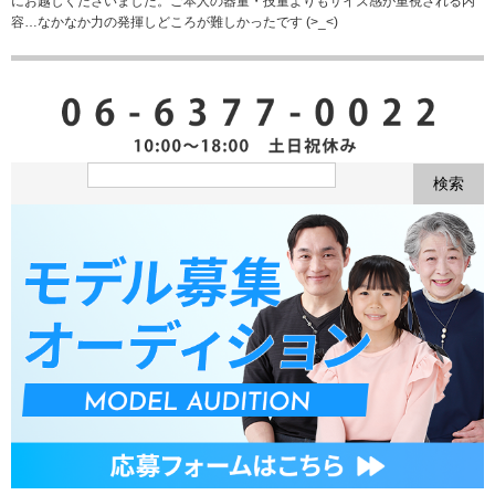
にお越しくださいました。ご本人の器量・技量よりもサイズ感が重視される内
容…なかなか力の発揮しどころが難しかったです (>_<)