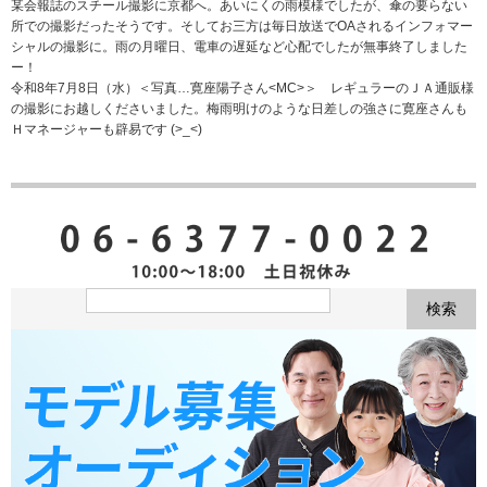
某会報誌のスチール撮影に京都へ。あいにくの雨模様でしたが、傘の要らない
所での撮影だったそうです。そしてお三方は毎日放送でOAされるインフォマー
シャルの撮影に。雨の月曜日、電車の遅延など心配でしたが無事終了しました
ー！
令和8年7月8日（水）＜写真…寛座陽子さん<MC>＞ レギュラーのＪＡ通販様
の撮影にお越しくださいました。梅雨明けのような日差しの強さに寛座さんも
Ｈマネージャーも辟易です (>_<)