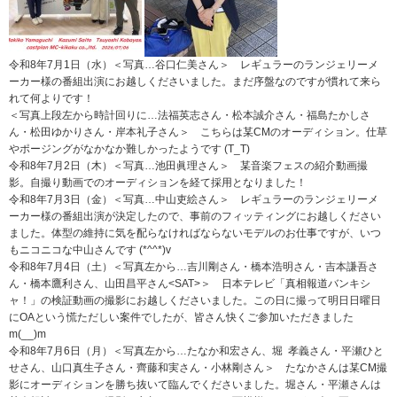
令和8年7月1日（水）＜写真…谷口仁美さん＞ レギュラーのランジェリーメ
ーカー様の番組出演にお越しくださいました。まだ序盤なのですが慣れて来ら
れて何よりです！
＜写真上段左から時計回りに…法福英志さん・松本誠介さん・福島たかしさ
ん・松田ゆかりさん・岸本礼子さん＞ こちらは某CMのオーディション。仕草
やポージングがなかなか難しかったようです (T_T)
令和8年7月2日（木）＜写真…池田眞理さん＞ 某音楽フェスの紹介動画撮
影。自撮り動画でのオーディションを経て採用となりました！
令和8年7月3日（金）＜写真…中山吏絵さん＞ レギュラーのランジェリーメ
ーカー様の番組出演が決定したので、事前のフィッティングにお越しください
ました。体型の維持に気を配らなければならないモデルのお仕事ですが、いつ
もニコニコな中山さんです (*^^*)v
令和8年7月4日（土）＜写真左から…吉川剛さん・橋本浩明さん・吉本謙吾さ
ん・橋本鷹利さん、山田昌平さん<SAT>＞ 日本テレビ「真相報道バンキシ
ャ！」の検証動画の撮影にお越しくださいました。この日に撮って明日日曜日
にOAという慌ただしい案件でしたが、皆さん快くご参加いただきました
m(__)m
令和8年7月6日（月）＜写真左から…たなか和宏さん、堀 孝義さん・平瀬ひと
せさん、山口真生子さん・齊藤和実さん・小林剛さん＞ たなかさんは某CM撮
影にオーディションを勝ち抜いて臨んでくださいました。堀さん・平瀬さんは