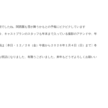
朝でしたね。関西圏も雪が舞うかもとの予報にビクビクしています
今、キャストプランのスタッフも年末まで入っている撮影のアテンドや、年
画は〔
本日・１２／２６（金）午後から２０２６年１月４日（日）まで
〕冬
お世話になりました、有難うございました。来年もどうぞよろしくお願いい