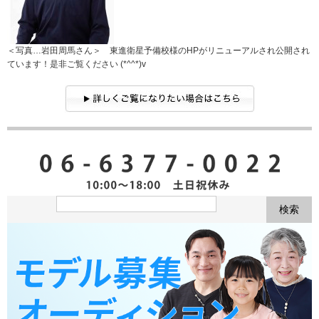
＜写真…岩田周馬さん＞ 東進衛星予備校様のHPがリニューアルされ公開され
ています！是非ご覧ください (*^^*)v