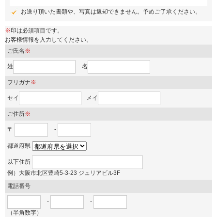
お送り頂いた書類や、写真は返却できません。予めご了承ください。
※
印は必須項目です。
お客様情報を入力してください。
ご氏名
※
姓
名
フリガナ
※
セイ
メイ
ご住所
※
〒
-
都道府県
以下住所
例）大阪市北区豊崎5-3-23 ジュリアビル3F
電話番号
-
-
（半角数字）