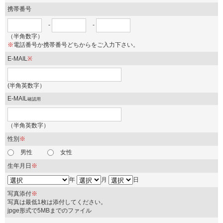
携帯番号
-
-
（半角数字）
※
電話番号か携帯番号どちからをご入力下さい。
E-MAIL
※
(半角英数字）
E-MAIL
確認用
（半角英数字）
性別
※
男性
女性
生年月日
※
年
月
日
写真添付
※
写真は最低1枚は添付してください。
jpge形式で5MBまでのファイル